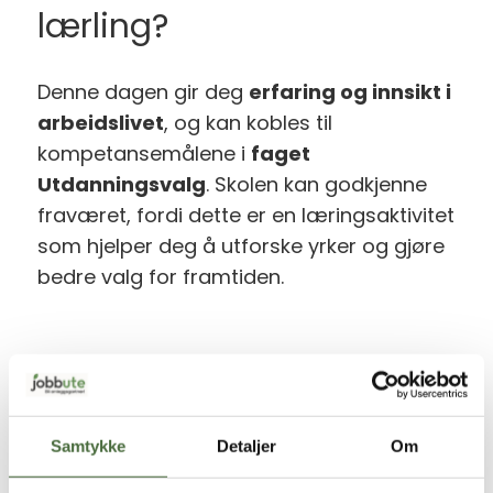
lærling?
Denne dagen gir deg
erfaring og innsikt i
arbeidslivet
, og kan kobles til
kompetansemålene i
faget
Utdanningsvalg
. Skolen kan godkjenne
fraværet, fordi dette er en læringsaktivitet
som hjelper deg å utforske yrker og gjøre
bedre valg for framtiden.
Når og hvor kan du bli
med ut?
Samtykke
Detaljer
Om
Bli med ut-dag
er din mulighet til å