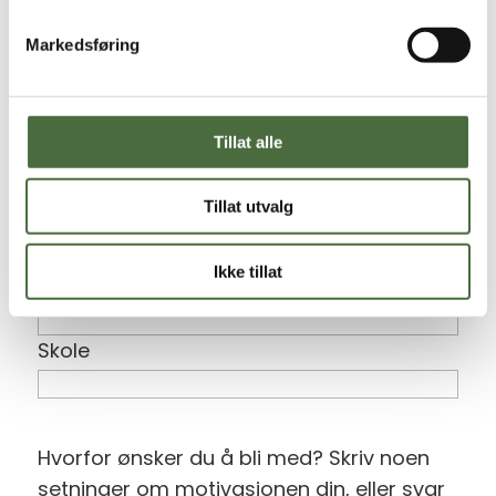
Ditt navn
Markedsføring
Navn på foresatt
Tillat alle
Alder, trinn og skole
(Påkrevd)
Tillat utvalg
Alder
Ikke tillat
Trinn
Skole
Hvorfor ønsker du å bli med? Skriv noen
setninger om motivasjonen din, eller svar