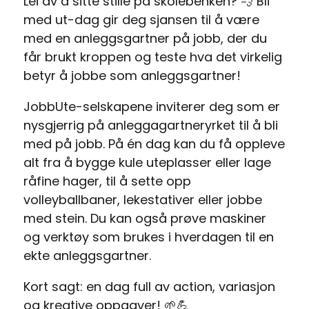
Lei av å sitte stille på skolebenken? 💨 Bli
med ut-dag gir deg sjansen til å være
med en anleggsgartner på jobb, der du
får brukt kroppen og teste hva det virkelig
betyr å jobbe som anleggsgartner!
JobbUte-selskapene inviterer deg som er
nysgjerrig på anleggagartneryrket til å bli
med på jobb. På én dag kan du få oppleve
alt fra å bygge kule uteplasser eller lage
råfine hager, til å sette opp
volleyballbaner, lekestativer eller jobbe
med stein. Du kan også prøve maskiner
og verktøy som brukes i hverdagen til en
ekte anleggsgartner.
Kort sagt: en dag full av action, variasjon
og kreative oppgaver! 🌱💪