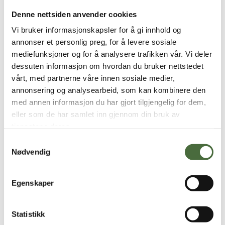
sjekke ut anleggsgartnerfaget, og vi står
Denne nettsiden anvender cookies
klare til å ta deg i mot
når det passer
Vi bruker informasjonskapsler for å gi innhold og
deg.
Derfor er det viktig at du melder du
annonser et personlig preg, for å levere sosiale
deg på - slik at vi kan kontakte deg for å
mediefunksjoner og for å analysere trafikken vår. Vi deler
avtale tid og sted. Vi kan ta imot inntil to
dessuten informasjon om hvordan du bruker nettstedet
vårt, med partnerne våre innen sosiale medier,
elever av gangen - og oppdragene vi
annonsering og analysearbeid, som kan kombinere den
besøker, vil være spredt rundt i Vestfold.
med annen informasjon du har gjort tilgjengelig for dem,
eller som de har samlet inn gjennom din bruk av
tjenestene deres.
Samtykkevalg
Nødvendig
Meld deg på her:
Egenskaper
"
(Påkrevd)
" obligatorisk felt
Statistikk
Navn
(Påkrevd)