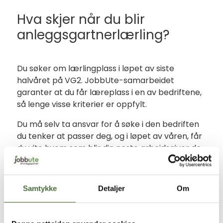
Hva skjer når du blir
anleggsgartnerlærling?
Du søker om lærlingplass i løpet av siste
halvåret på VG2. JobbUte-samarbeidet
garanter at du får læreplass i en av bedriftene,
så lenge visse kriterier er oppfylt.
Du må selv ta ansvar for å søke i den bedriften
du tenker at passer deg, og i løpet av våren, får
du vite hvem som blir din neste arbeidsgiver de
neste to årene.
Når du begynner som lærling, er du fortsatt
Samtykke
Detaljer
Om
under utdanning – men du jobber, får lønn og
har de samme rettighetene som en vanlig
ansatt.
Her
kan du lese mer om lønn som