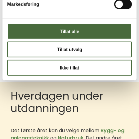
deg. Ønsker du likevel å fordype deg i en spesiell
Markedsføring
retning, er det mange mulige videreutdanninger
å velge mellom:
Norges grønne fagskole – VEA
Tillat alle
NMBU, Norges miljø- og biovitenskapelige
universitet
Tillat utvalg
Fagskolen i Hordaland
Ikke tillat
Hverdagen under
utdanningen
Det første året kan du velge mellom
Bygg- og
anleggsteknikk
og
Naturbruk
. Det andre året