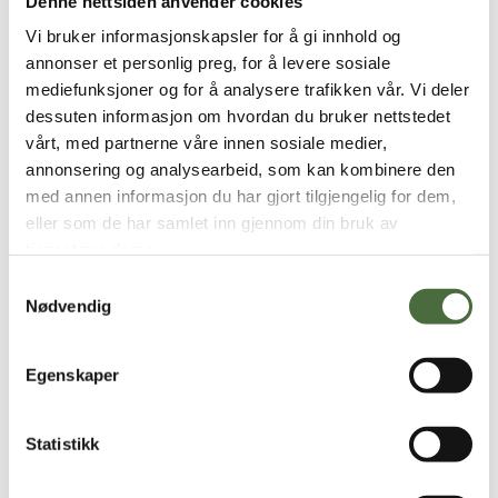
Denne nettsiden anvender cookies
lærling.
Vi bruker informasjonskapsler for å gi innhold og
I alle JobbUte-selskapene er det utnevnt
annonser et personlig preg, for å levere sosiale
faddere, som skal ha spesielt ansvar for å ta
mediefunksjoner og for å analysere trafikken vår. Vi deler
vare på lærlingene. Fadderne er gode
dessuten informasjon om hvordan du bruker nettstedet
støttespillere i en ny arbeidshverdag, der det
vårt, med partnerne våre innen sosiale medier,
stilles nye krav og andre forventinger enn
annonsering og analysearbeid, som kan kombinere den
tidligere.
med annen informasjon du har gjort tilgjengelig for dem,
eller som de har samlet inn gjennom din bruk av
tjenestene deres.
Samtykkevalg
Nødvendig
Videreutdanning og
fremtidsmuligheter
Egenskaper
Det er lett å trives som anleggsgartner. Det er
Statistikk
variert, og et yrke der du hele tiden kan utvikle