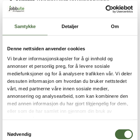
Stilling
: Lærling i vei- og anleggsfaget
Firma
:
Håkonsen & Sukke
Landskapsentreprenør AS
Samtykke
Detaljer
Om
Hva slags prosjekter jobber du med?
Denne nettsiden anvender cookies
Jeg jobber med alt mulig! Alt fra å legge rør fem
Vi bruker informasjonskapsler for å gi innhold og
meter under bakken, til å så plen over bakken.
annonser et personlig preg, for å levere sosiale
På vinteren er snøbrøyting en stor del av
mediefunksjoner og for å analysere trafikken vår. Vi deler
hverdagen min. Akkurat nå er jeg leid ut til
dessuten informasjon om hvordan du bruker nettstedet
Arnadal anlegg og jobber med VA sanering for
vårt, med partnerne våre innen sosiale medier,
Horten kommune. Noe av det mest spennende
jeg har jobbet med var når Håkonsen og Sukke
annonsering og analysearbeid, som kan kombinere den
holdt på i Slottsparken. Det var spennende og
med annen informasjon du har gjort tilgjengelig for dem,
annerledes å jobbe rundt Slottet, der var
eller som de har samlet inn gjennom din bruk av
sikkerhet, ryddighet og orden svært viktig.
tjenestene deres.
Samtykkevalg
Hva liker du best med jobben?
Nødvendig