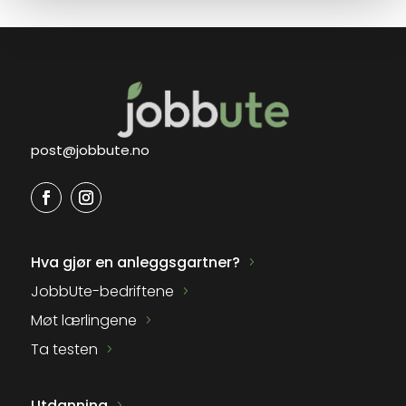
post@jobbute.no
Hva gjør en anleggsgartner?
JobbUte-bedriftene
Møt lærlingene
Ta testen
Utdanning