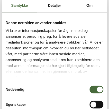
Samtykke
Detaljer
Om
Hva slags prosjekter jobber du med?
Denne nettsiden anvender cookies
Akkurat nå jobber jeg på Jarlsø Nærmiljøanlegg,
en slags idrettsplass for beboerne på øya
Vi bruker informasjonskapsler for å gi innhold og
Jarlsø. Der bygger vi styrkeapparater,
annonser et personlig preg, for å levere sosiale
tennisbane, lekeområder og mye mer. Jeg har
mediefunksjoner og for å analysere trafikken vår. Vi deler
også jobbet mye sammen med andre kollegaer
dessuten informasjon om hvordan du bruker nettstedet
og satt kantstein og annet grunnarbeid.
vårt, med partnerne våre innen sosiale medier,
Lærlingeperioden startet jeg med noen uker på
annonsering og analysearbeid, som kan kombinere den
vedlikeholdsavdelingen med luking. Jeg kjenner
med annen informasjon du har gjort tilgjengelig for dem,
godt til bedriften, siden jeg har jobbet tre somre
som sommerhjelp – det anbefaler jeg alle som
eller som de har samlet inn gjennom din bruk av
har lyst til å bli kjent med yrket!
tjenestene deres.
Samtykkevalg
Hva liker du best med jobben?
Nødvendig
Jeg liker best å jobbe på mindre prosjekter i
privathager. Da har jeg oversikt, ser at det går
Egenskaper
framover og får resultater relativt raskt.