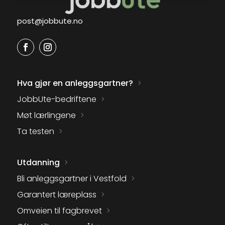
post@jobbute.no
Hva gjør en anleggsgartner?
JobbUte-bedriftene
Møt lærlingene
Ta testen
Utdanning
Bli anleggsgartner i Vestfold
Garantert læreplass
Omveien til fagbrevet