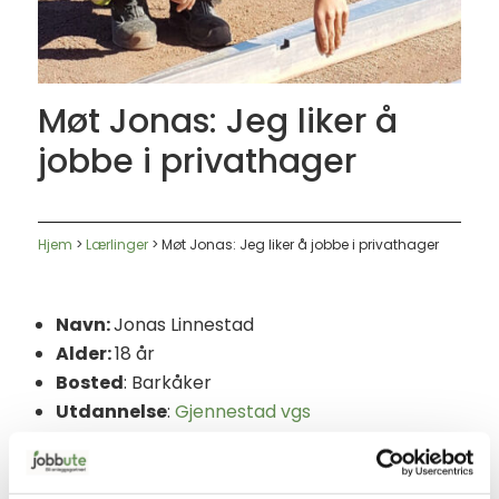
Møt Jonas: Jeg liker å
jobbe i privathager
Hjem
>
Lærlinger
>
Møt Jonas: Jeg liker å jobbe i privathager
Navn:
Jonas Linnestad
Alder:
18 år
Bosted
: Barkåker
Utdannelse
:
Gjennestad vgs
Stilling
: Lærling
Firma
:
Strandman AS