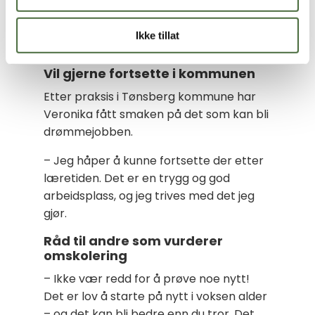
Jeg gleder meg til skoledagene, og det
er faktisk litt trist at året snart er over.
Ikke tillat
Det sier kanskje alt.
Vil gjerne fortsette i kommunen
Etter praksis i Tønsberg kommune har
Veronika fått smaken på det som kan bli
drømmejobben.
– Jeg håper å kunne fortsette der etter
læretiden. Det er en trygg og god
arbeidsplass, og jeg trives med det jeg
gjør.
Råd til andre som vurderer
omskolering
– Ikke vær redd for å prøve noe nytt!
Det er lov å starte på nytt i voksen alder
– og det kan bli bedre enn du tror. Det