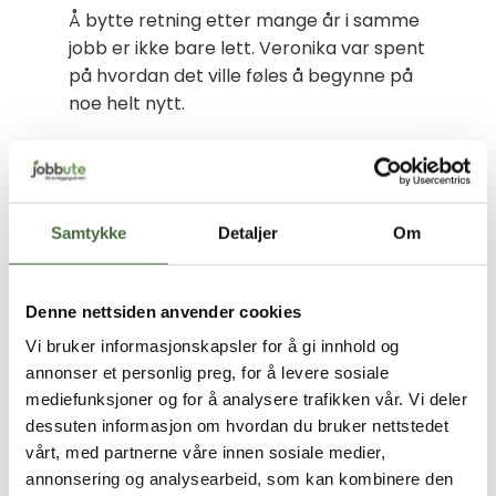
Å bytte retning etter mange år i samme
jobb er ikke bare lett. Veronika var spent
på hvordan det ville føles å begynne på
noe helt nytt.
– Jeg var usikker i starten. Når du har
vært god i én ting lenge, er det
skummelt å begynne på noe du ikke kan.
Men det tok ikke lang tid før jeg kjente at
Samtykke
Detaljer
Om
dette faktisk passet meg. Jeg trives, jeg
lærer – og jeg kjenner på mestring igjen.
Denne nettsiden anvender cookies
For Veronika handler det mye om å
Vi bruker informasjonskapsler for å gi innhold og
bruke kroppen, være i bevegelse og
annonser et personlig preg, for å levere sosiale
gjøre konkrete oppgaver.
mediefunksjoner og for å analysere trafikken vår. Vi deler
dessuten informasjon om hvordan du bruker nettstedet
– Jeg liker det varierte i faget. Litt
vårt, med partnerne våre innen sosiale medier,
planting, litt luking, beskjæring, vanning.
annonsering og analysearbeid, som kan kombinere den
Jeg er ikke typen som vil sitte stille eller