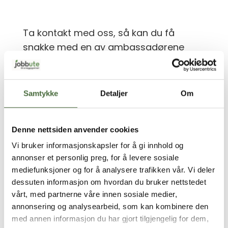
Ta kontakt med oss, så kan du få
snakke med en av ambassadørene
eller en fra skolene eller bedriftene.
Send ditt navn og kontaktinfo
her.
Samtykke
Detaljer
Om
Søk
Denne nettsiden anvender cookies
Recent Posts
Vi bruker informasjonskapsler for å gi innhold og
annonser et personlig preg, for å levere sosiale
Søk sommerjobb som anleggsgartner
mediefunksjoner og for å analysere trafikken vår. Vi deler
dessuten informasjon om hvordan du bruker nettstedet
Veronika byttet yrkesvei som voksen:
vårt, med partnerne våre innen sosiale medier,
fra svømmehall til hagesaks
annonsering og analysearbeid, som kan kombinere den
Best når det regner?
med annen informasjon du har gjort tilgjengelig for dem,