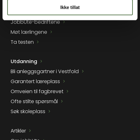
Ikke tillat
Hva gjør en anleggsgartner?
JobbUte-bedriftene
Møt lærlingene
Ta testen
Utdanning
Bli anleggsgartner i Vestfold
Garantert læreplass
Omveien til fagbrevet
Ofte stilte spørsmål
Søk skoleplass
Artikler